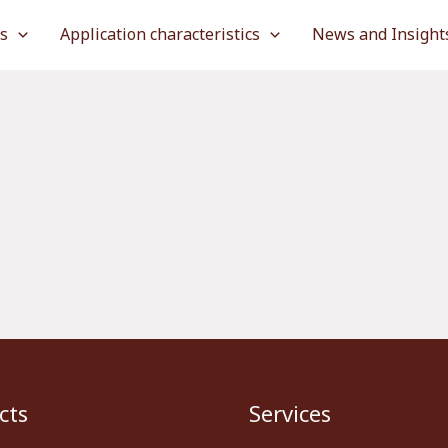
es
Application characteristics
News and Insight
cts
Services