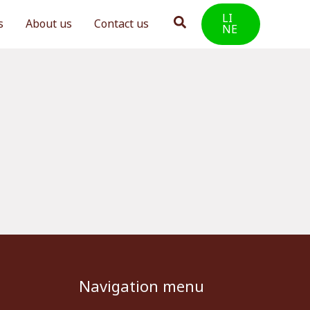
LI
Search
s
About us
Contact us
NE
Navigation menu