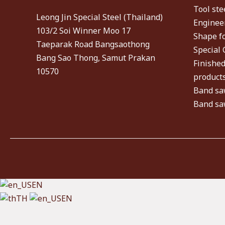
Tool ste
Leong Jin Special Steel (Thailand)
Engineer
103/2 Soi Winner Moo 17
Shape f
Taeparak Road Bangsaothong
Special 
Bang Sao Thong, Samut Prakan
Finished
10570
product
Band sa
Band sa
EN
TH
EN