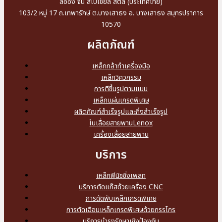
ลีออง จิน สเปเชียล สตีล (ประเทศไทย)
103/2 หมู่ 17 ถ.เทพารักษ์ ต.บางเสาธง อ. บางเสาธง สมุทรปราการ
10570
ผลิตภัณฑ์
เหล็กกล้าทำเครื่องมือ
เหล็กวิศวกรรม
การตีขึ้นรูปตามแบบ
เหล็กแผ่นเกรดพิเศษ
ผลิตภัณฑ์สำเร็จรูปและกึ่งสำเร็จรูป
ใบเลื่อยสายพานLenox
เครื่องเลื่อยสายพาน
บริการ
เหล็กฟินิชชิ่งเพลท
บริการตัดแก๊สด้วยเครื่อง CNC
การดัดพับเหล็กเกรดพิเศษ
การตัดเฉือนเหล็กเกรดพิเศษด้วยกรรไกร
บริการบำรุงรักษาเชิงป้องกัน