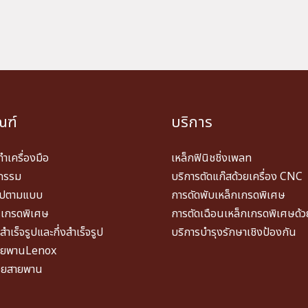
ณฑ์
บริการ
ทำเครื่องมือ
เหล็กฟินิชชิ่งเพลท
วกรรม
บริการตัดแก๊สด้วยเครื่อง CNC
รูปตามแบบ
การดัดพับเหล็กเกรดพิเศษ
นเกรดพิเศษ
การตัดเฉือนเหล็กเกรดพิเศษด้
ำเร็จรูปและกึ่งสำเร็จรูป
บริการบำรุงรักษาเชิงป้องกัน
สายพานLenox
ื่อยสายพาน