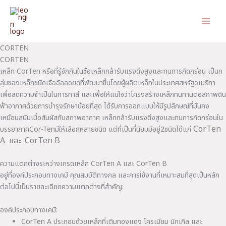
Skip
to
content
CORTEN
CORTEN
เหล็ก CorTen หรือที่รู้จักกันในชื่อเหล็กกล้ารับแรงดึงสูงและทนการกัดกร่อน เป็นก
ลุ่มของเหล็กชนิดเจืออัลลอยด์ที่พัฒนาขึ้นโดยผู้ผลิตเหล็กในประเทศสหรัฐอเมริกา
เพื่อลดความจำเป็นในการทาสี และเพื่อให้แน่ใจว่าโครงสร้างเหล็กทนทานต่อสภาพดิน
ฟ้าอากาศด้วยการบำรุงรักษาน้อยที่สุด ได้รับการออกแบบให้มีรูปลักษณ์ที่มั่นคง
เหมือนสนิมเมื่อสัมผัสกับสภาพอากาศ เหล็กกล้ารับแรงดึงสูงและทนการกัดกร่อนใน
CorTen
บรรยากาศCor-Tenมีให้เลือกหลายชนิด แต่ที่เป็นที่นิยมมีอยู่2ชนิดได้แก่
A และ CorTen B
ความแตกต่างระหว่างเกรดเหล็ก CorTen A และ CorTen B
อยู่ที่องค์ประกอบทางเคมี คุณสมบัติทางกล และการใช้งานที่เหมาะสมที่สุดเป็นหลัก
ต่อไปนี้เป็นรายละเอียดความแตกต่างที่สำคัญ:
องค์ประกอบทางเคมี:
CorTen A ประกอบด้วยเหล็กที่เติมทองแดง โครเมียม นิกเกิล และ