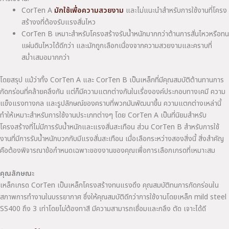
CorTen A
มักใช้เพื่อความสวยงาม
และไม่แนะนำสำหรับการใช้งานที่โครง
สร้างงที่ต้องรับแรงสั่นไหว
CorTen B เหมาะสำหรับโครงสร้างรับน้ำหนักมากกว่าต้านการสั่นไหวหรือทน
แผ่นดินไหวได้ดีกว่า และมักถูกเลือกเนื่องจากความสวยงามและคราบที่
สม่ำเสมอมากกว่า
โดยสรุป แม้ว่าทั้ง CorTen A และ CorTen B เป็นเหล็กที่มีคุณสมบัติต้านทานการ
กัดกร่อนที่คล้ายคลึงกัน แต่ก็มีความแตกต่างกันในเรื่ององค์ประกอบทางเคมี ความ
แข็งแรงทางกล และรูปลักษณ์ของคราบที่พวกมันพัฒนาขึ้น ความแตกต่างเหล่านี้
ทำให้เหมาะสำหรับการใช้งานประเภทต่างๆ โดย CorTen A เป็นที่นิยมสำหรับ
โครงสร้างที่ไม่มีการรับน้ำหนักและแรงสั่นสะเทือน ส่วน CorTen B สำหรับการใช้
งานที่มีการรับน้ำหนักบวกกับมีแรงสั่นสะเทือน เมื่อเลือกระหว่างสองสิ่งนี้ สิ่งสำคัญ
คือต้องพิจารณาข้อกำหนดเฉพาะของงานของคุณเพื่อการเลือกเกรดที่เหมาะสม
คุณลักษณะ
เหล็กเกรด CorTen เป็นเหล็กโครงสร้างทนแรงดึง คุณสมบัติทนการกัดกร่อนใน
สภาพการทำงานในบรรยากาศ ซึ่งให้คุณสมบัติดีกว่าการใช้งานโดยเหล็ก mild steel
SS400 ถึง 3 เท่าโดยไม่ต้องทาสี มีความสามารถเชื่อมและกลึง ตัด เจาะได้ดี