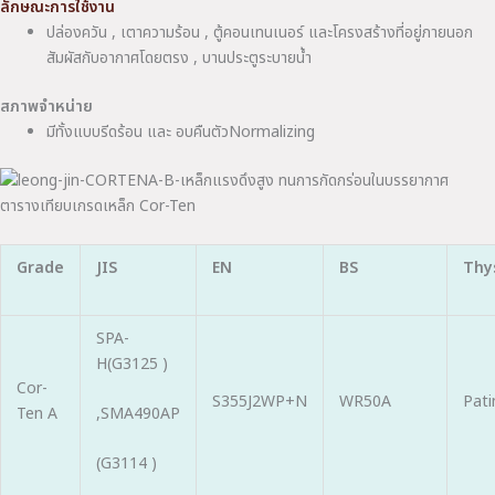
ลักษณะการใช้งาน
ปล่องควัน , เตาความร้อน , ตู้คอนเทนเนอร์ และโครงสร้างที่อยู่ภายนอก
สัมผัสกับอากาศโดยตรง , บานประตูระบายน้ำ
สภาพจำหน่าย
มีทั้งแบบรีดร้อน และ อบคืนตัวNormalizing
ตารางเทียบเกรดเหล็ก Cor-Ten
Grade
JIS
EN
BS
Thy
SPA-
H(G3125 )
Cor-
S355J2WP+N
WR50A
Pat
Ten A
,SMA490AP
(G3114 )