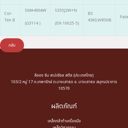
SMA490AW
S355J2W+N
Cor-
BS
Pat
Ten B
4360,WR50B
(G3114 )
(EN 10025-5)
กลับ
ลีออง จิน สเปเชียล สตีล (ประเทศไทย)
103/2 หมู่ 17 ถ.เทพารักษ์ ต.บางเสาธง อ. บางเสาธง สมุทรปราการ
10570
ผลิตภัณฑ์
เหล็กกล้าทำเครื่องมือ
เหล็กวิศวกรรม